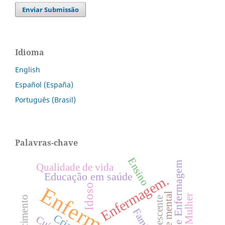
Enviar Submissão
Idioma
English
Español (España)
Português (Brasil)
Palavras-chave
Ensino
Cuidados de Enfermagem
Qualidade de vida
Educação em saúde
Enfermagem.
Idoso
Enfermagem
Saúde mental
Adolescente
Família