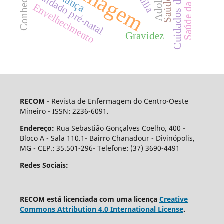
Saúde da Mulher
Conhecimento
Criança
Cuidado pré-natal
Envelhecimento
Gravidez
RECOM
- Revista de Enfermagem do Centro-Oeste
Mineiro - ISSN: 2236-6091.
Endereço:
Rua Sebastião Gonçalves Coelho, 400 -
Bloco A - Sala 110.1- Bairro Chanadour - Divinópolis,
MG - CEP.: 35.501-296- Telefone: (37) 3690-4491
Redes Sociais:
RECOM está licenciada com uma licença
Creative
Commons Attribution 4.0 International License
.