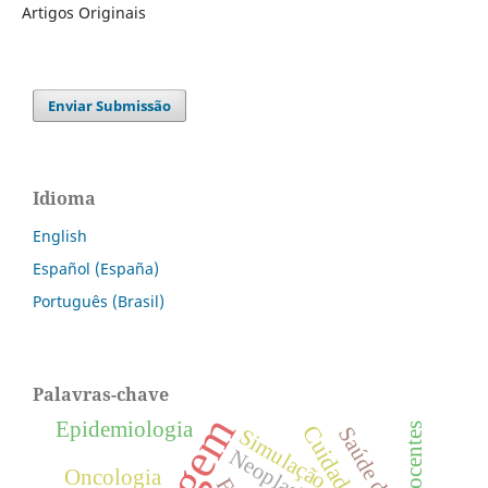
Artigos Originais
Enviar Submissão
Idioma
English
Español (España)
Português (Brasil)
Palavras-chave
Epidemiologia
Docentes
Simulação
Neoplasias
Oncologia