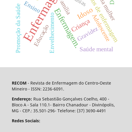
Enfermagem
Cuidados de enfermagem
Saúde da mulher
Família
Ensino
Promoção da Saúde
Idoso
Enfermagem.
Envelhecimento
Adolescente
Criança
Educação
Gravidez
Saúde mental
RECOM
- Revista de Enfermagem do Centro-Oeste
Mineiro - ISSN: 2236-6091.
Endereço:
Rua Sebastião Gonçalves Coelho, 400 -
Bloco A - Sala 110.1- Bairro Chanadour - Divinópolis,
MG - CEP.: 35.501-296- Telefone: (37) 3690-4491
Redes Sociais: