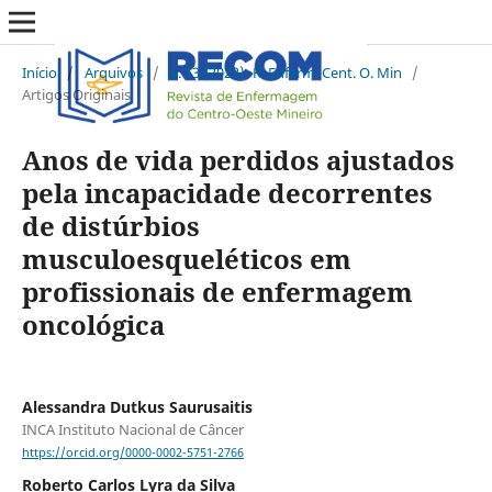
Início
/
Arquivos
/
v. 13 (2023): R. Enferm. Cent. O. Min
/
Artigos Originais
Anos de vida perdidos ajustados
pela incapacidade decorrentes
de distúrbios
musculoesqueléticos em
profissionais de enfermagem
oncológica
Alessandra Dutkus Saurusaitis
INCA Instituto Nacional de Câncer
https://orcid.org/0000-0002-5751-2766
Roberto Carlos Lyra da Silva