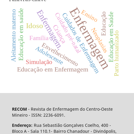
Enfermagem
Educação em saúde
Enfermagem.
Ensino
Aleitamento materno
Cuidados de Enfermagem
Educação
Cuidado pré-natal
Educação em Saúde
Idoso
Criança
Neoplasias
Parto humanizado
Família
Envelhecimento
Adolescente
Simulação
Educação em Enfermagem
RECOM
- Revista de Enfermagem do Centro-Oeste
Mineiro - ISSN: 2236-6091.
Endereço:
Rua Sebastião Gonçalves Coelho, 400 -
Bloco A - Sala 110.1- Bairro Chanadour - Divinópolis,