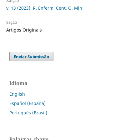
Edição
v. 13 (2023): R. Enferm. Cent. O. Min
Seção
Artigos Originais
Enviar Submissão
Idioma
English
Español (España)
Português (Brasil)
Palavras-chave