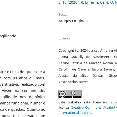
v. 16 (2026): R. Enferm. Cent. O. 
Seção
Artigos Originais
agilidade
Licença
Copyright (c) 2024 Larissa Amorim A
, Ana Grazielly do Nascimento C
Kalyne Patrícia de Macêdo Rocha, R
Carolini de Oliveira Távora Távora,
ntre o risco de quedas e a
Araújo da Silva Dantas, Gils
de com 80 anos ou mais.
Vasconcelos Torres
antitativa, realizado com
 vivem na comunidade.
ragilidade nos domínios
Este trabalho está licenciado s
rmance funcional, humor e
licença
Creative Commons Attributi
sco de quedas. Quanto ao
International License
.
grupos, é observado um