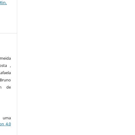
Min.
lmeida
osta ,
afaela
 Bruno
on de
ob uma
on 4.0