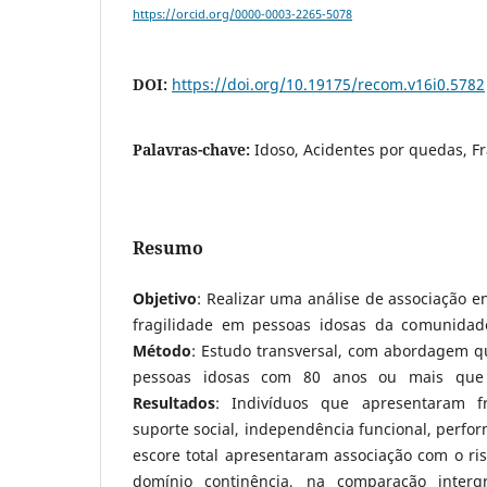
https://orcid.org/0000-0003-2265-5078
DOI:
https://doi.org/10.19175/recom.v16i0.5782
Palavras-chave:
Idoso, Acidentes por quedas, Fr
Resumo
Objetivo
: Realizar uma análise de associação e
fragilidade em pessoas idosas da comunida
Método
: Estudo transversal, com abordagem qu
pessoas idosas com 80 anos ou mais que
Resultados
: Indivíduos que apresentaram f
suporte social, independência funcional, perfo
escore total apresentaram associação com o ri
domínio continência, na comparação inter