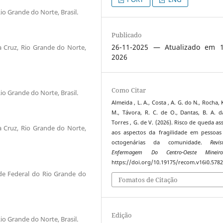
io Grande do Norte, Brasil.
Publicado
26-11-2025 — Atualizado em 1
a Cruz, Rio Grande do Norte,
2026
Como Citar
io Grande do Norte, Brasil.
Almeida , L. A., Costa , A. G. do N., Rocha, 
M., Távora, R. C. de O., Dantas, B. A. d
Torres , G. de V. (2026). Risco de queda as
a Cruz, Rio Grande do Norte,
aos aspectos da fragilidade em pessoas
octogenárias da comunidade.
Revi
Enfermagem Do Centro-Oeste Mineir
https://doi.org/10.19175/recom.v16i0.578
ade Federal do Rio Grande do
Fomatos de Citação
Edição
io Grande do Norte, Brasil.