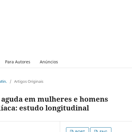
Para Autores
Anúncios
 Min.
/
Artigos Originais
al aguda em mulheres e homens
íaca: estudo longitudinal
PORT
ENG