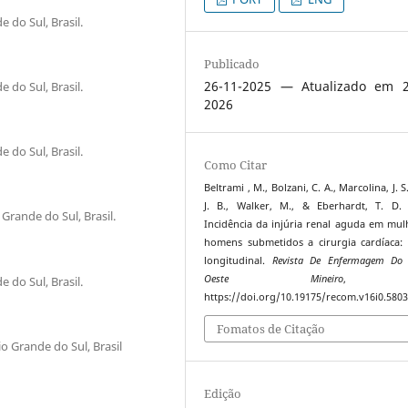
 do Sul, Brasil.
Publicado
26-11-2025 — Atualizado em 2
 do Sul, Brasil.
2026
 do Sul, Brasil.
Como Citar
Beltrami , M., Bolzani, C. A., Marcolina, J. S
J. B., Walker, M., & Eberhardt, T. D. 
Grande do Sul, Brasil.
Incidência da injúria renal aguda em mul
homens submetidos a cirurgia cardíaca:
longitudinal.
Revista De Enfermagem Do 
Oeste Mineiro
 do Sul, Brasil.
https://doi.org/10.19175/recom.v16i0.580
Fomatos de Citação
o Grande do Sul, Brasil
Edição