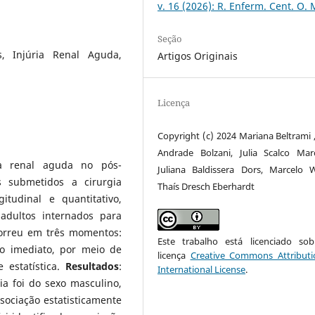
v. 16 (2026): R. Enferm. Cent. O. 
Seção
s, Injúria Renal Aguda,
Artigos Originais
Licença
Copyright (c) 2024 Mariana Beltrami ,
Andrade Bolzani, Julia Scalco Marc
ria renal aguda no pós-
Juliana Baldissera Dors, Marcelo W
 submetidos a cirurgia
Thaís Dresch Eberhardt
gitudinal e quantitativo,
adultos internados para
ocorreu em três momentos:
Este trabalho está licenciado s
rio imediato, por meio de
licença
Creative Commons Attributi
e estatística.
Resultados
:
International License
.
ia foi do sexo masculino,
sociação estatisticamente