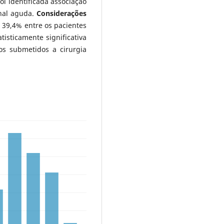
foi identificada associação
enal aguda.
Considerações
e 39,4% entre os pacientes
tisticamente significativa
os submetidos a cirurgia