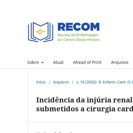
Sobre
Atual
Ahead of Print
Arquivos
Início
/
Arquivos
/
v. 16 (2026): R. Enferm. Cent. O.
Incidência da injúria ren
submetidos a cirurgia card