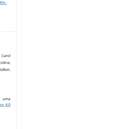
Min.
 Carol
olina,
alker,
ob uma
on 4.0