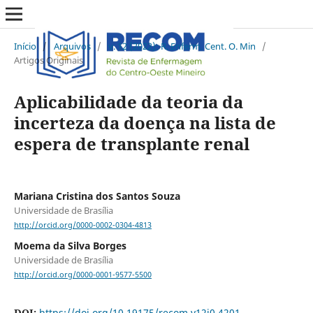
Início
/
Arquivos
/
v. 12 (2022): R. Enferm. Cent. O. Min
/
Artigos Originais
Aplicabilidade da teoria da
incerteza da doença na lista de
espera de transplante renal
Mariana Cristina dos Santos Souza
Universidade de Brasília
http://orcid.org/0000-0002-0304-4813
Moema da Silva Borges
Universidade de Brasília
http://orcid.org/0000-0001-9577-5500
DOI:
https://doi.org/10.19175/recom.v12i0.4201