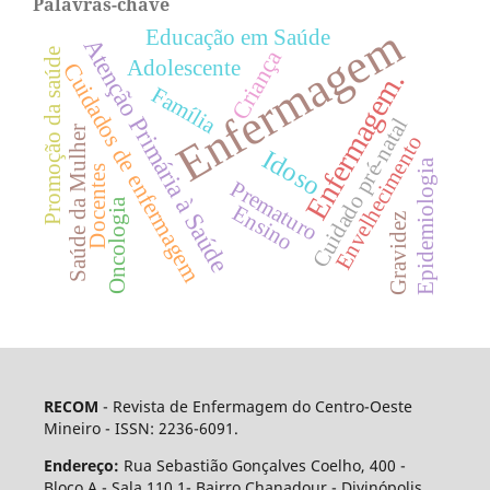
Palavras-chave
Enfermagem
Educação em Saúde
Atenção Primária à Saúde
Criança
Promoção da saúde
Adolescente
Cuidados de enfermagem
Enfermagem.
Família
Cuidado pré-natal
Saúde da Mulher
Envelhecimento
Idoso
Epidemiologia
Docentes
Prematuro
Oncologia
Ensino
Gravidez
RECOM
- Revista de Enfermagem do Centro-Oeste
Mineiro - ISSN: 2236-6091.
Endereço:
Rua Sebastião Gonçalves Coelho, 400 -
Bloco A - Sala 110.1- Bairro Chanadour - Divinópolis,