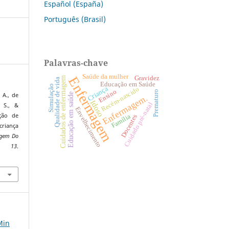
Español (España)
Português (Brasil)
Palavras-chave
Saúde da mulher
Enfermagem
Gravidez
Cuidados de enfermagem
Qualidade de vida
Educação em Saúde
Simulação
Criança
Recém-nascido
Ensino
Prematuro
, A., de
Educação em saúde
Enfermagem.
Idoso
Cuidado pré-natal
, S., &
Envelhecimento
ação de
Família
Docentes
criança
agem Do
,
13
.
9
Min