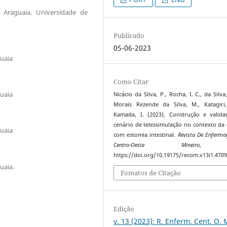
Araguaia. Universidade de
Publicado
05-06-2023
uaia
Como Citar
uaia
Nicácio da Silva, P., Rocha, I. C., da Silva
Morais Rezende da Silva, M., Katagiri
Kamada, I. (2023). Construção e valid
cenário de telessimulação no contexto da 
uaia
com estomia intestinal.
Revista De Enferm
Centro-Oeste Mineiro
https://doi.org/10.19175/recom.v13i1.470
uaia.
Fomatos de Citação
Edição
v. 13 (2023): R. Enferm. Cent. O. 