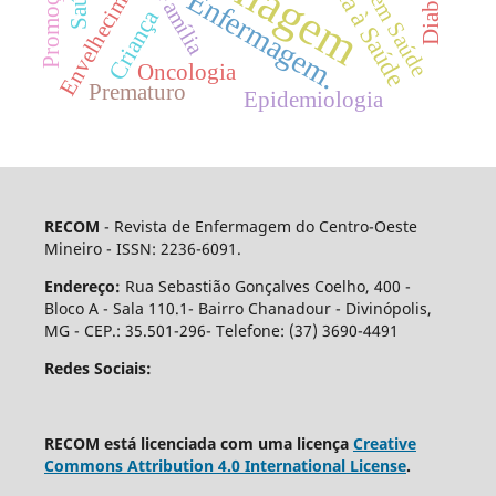
Envelhecimento
Enfermagem.
Família
Criança
Oncologia
Prematuro
Epidemiologia
RECOM
- Revista de Enfermagem do Centro-Oeste
Mineiro - ISSN: 2236-6091.
Endereço:
Rua Sebastião Gonçalves Coelho, 400 -
Bloco A - Sala 110.1- Bairro Chanadour - Divinópolis,
MG - CEP.: 35.501-296- Telefone: (37) 3690-4491
Redes Sociais:
RECOM está licenciada com uma licença
Creative
Commons Attribution 4.0 International License
.