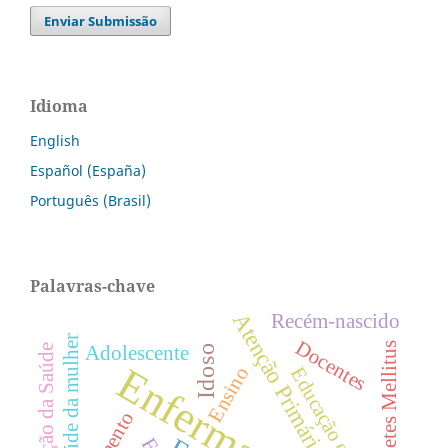
Enviar Submissão
Idioma
English
Español (España)
Português (Brasil)
Palavras-chave
Atenção Primária à Saúde
Recém-nascido
Saúde da mulher
Docentes
Diabetes Mellitus
Idoso
Promoção da Saúde
Adolescente
Enfermagem
Ensino
Educação em Saúde