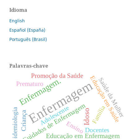
Idioma
English
Español (España)
Português (Brasil)
Palavras-chave
Promoção da Saúde
Educação em Saúde
Enfermagem.
Saúde da Mulher
Enfermagem
Prematuro
Cuidados de Enfermagem
Família
Adolescente
Epidemiologia
Idoso
Criança
Ensino
Docentes
Educação em Enfermagem