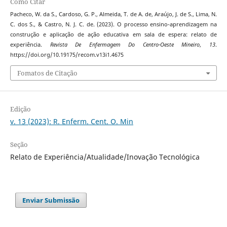
Como Citar
Pacheco, W. da S., Cardoso, G. P., Almeida, T. de A. de, Araújo, J. de S., Lima, N.
C. dos S., & Castro, N. J. C. de. (2023). O processo ensino-aprendizagem na
construção e aplicação de ação educativa em sala de espera: relato de
experiência.
Revista De Enfermagem Do Centro-Oeste Mineiro
,
13
.
https://doi.org/10.19175/recom.v13i1.4675
Fomatos de Citação
Edição
v. 13 (2023): R. Enferm. Cent. O. Min
Seção
Relato de Experiência/Atualidade/Inovação Tecnológica
Enviar Submissão