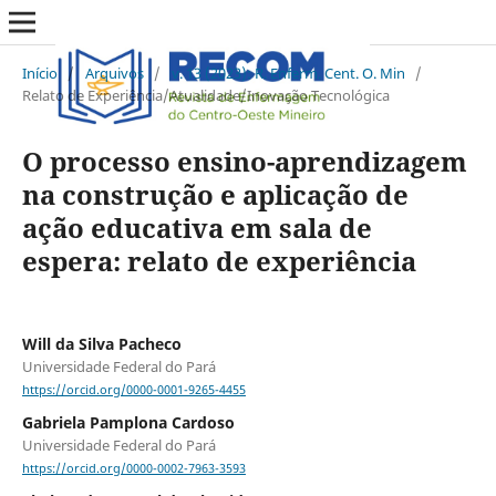
Início
/
Arquivos
/
v. 13 (2023): R. Enferm. Cent. O. Min
/
Relato de Experiência/Atualidade/Inovação Tecnológica
O processo ensino-aprendizagem
na construção e aplicação de
ação educativa em sala de
espera: relato de experiência
Will da Silva Pacheco
Universidade Federal do Pará
https://orcid.org/0000-0001-9265-4455
Gabriela Pamplona Cardoso
Universidade Federal do Pará
https://orcid.org/0000-0002-7963-3593