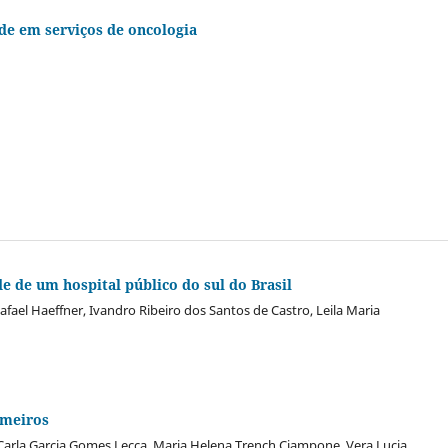
ade em serviços de oncologia
e de um hospital público do sul do Brasil
ael Haeffner, Ivandro Ribeiro dos Santos de Castro, Leila Maria
rmeiros
, Carla Garcia Gomes Lecca, Maria Helena Trench Ciampone, Vera Lucia