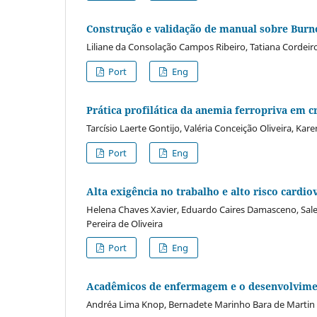
Construção e validação de manual sobre Burn
Liliane da Consolação Campos Ribeiro, Tatiana Cordeir
Port
Eng
Prática profilática da anemia ferropriva em c
Tarcísio Laerte Gontijo, Valéria Conceição Oliveira, Ka
Port
Eng
Alta exigência no trabalho e alto risco cardi
Helena Chaves Xavier, Eduardo Caires Damasceno, Sale
Pereira de Oliveira
Port
Eng
Acadêmicos de enfermagem e o desenvolviment
Andréa Lima Knop, Bernadete Marinho Bara de Marti