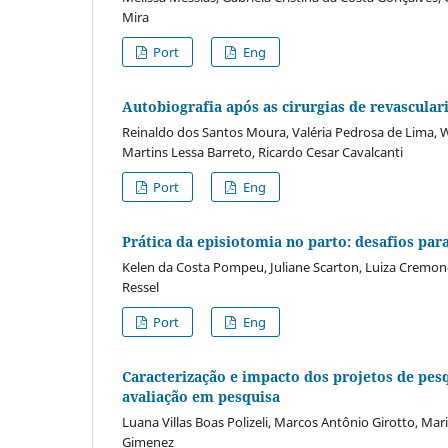
Mira
Port
Eng
Autobiografia após as cirurgias de revascular
Reinaldo dos Santos Moura, Valéria Pedrosa de Lima, 
Martins Lessa Barreto, Ricardo Cesar Cavalcanti
Port
Eng
Prática da episiotomia no parto: desafios pa
Kelen da Costa Pompeu, Juliane Scarton, Luiza Cremone
Ressel
Port
Eng
Caracterização e impacto dos projetos de pe
avaliação em pesquisa
Luana Villas Boas Polizeli, Marcos Antônio Girotto, Mar
Gimenez