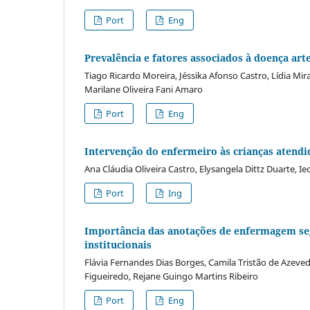
Port
Eng
Prevalência e fatores associados à doença art
Tiago Ricardo Moreira, Jéssika Afonso Castro, Lídia Mi
Marilane Oliveira Fani Amaro
Port
Eng
Intervenção do enfermeiro às crianças atend
Ana Cláudia Oliveira Castro, Elysangela Dittz Duarte, Ie
Port
Ing
Importância das anotações de enfermagem seg
institucionais
Flávia Fernandes Dias Borges, Camila Tristão de Azev
Figueiredo, Rejane Guingo Martins Ribeiro
Port
Eng