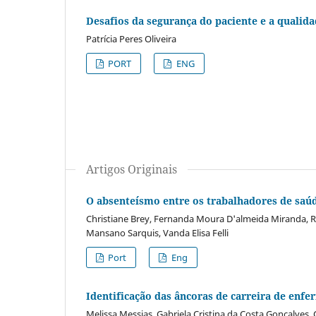
Desafios da segurança do paciente e a qualid
Patrícia Peres Oliveira
PORT
ENG
Artigos Originais
O absenteísmo entre os trabalhadores de saúd
Christiane Brey, Fernanda Moura D'almeida Miranda, Raf
Mansano Sarquis, Vanda Elisa Felli
Port
Eng
Identificação das âncoras de carreira de enfe
Melissa Messias, Gabriela Cristina da Costa Gonçalves