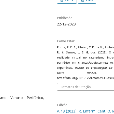
Publicado
22-12-2023
Como Citar
Rocha, P. F. A., Ribeiro, T. K. da M., Pinheir
R., & Santos, L. S. G. dos. (2023). O
realidade virtual no cateterismo intr
periférico em crianças/adolescentes: re
experiência.
Revista De Enfermagem Do 
Oeste Mineiro
https://doi.org/10.19175/recom.v13i0.496
Fomatos de Citação
ismo Venoso Periférico,
Edição
v. 13 (2023): R. Enferm. Cent. O. 