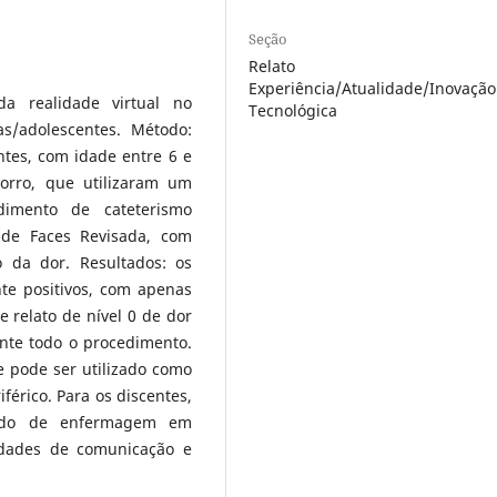
Seção
Relato 
Experiência/Atualidade/Inovação
da realidade virtual no
Tecnológica
as/adolescentes. Método:
ntes, com idade entre 6 e
rro, que utilizaram um
dimento de cateterismo
a de Faces Revisada, com
o da dor. Resultados: os
nte positivos, com apenas
e relato de nível 0 de dor
nte todo o procedimento.
e pode ser utilizado como
férico. Para os discentes,
uado de enfermagem em
idades de comunicação e